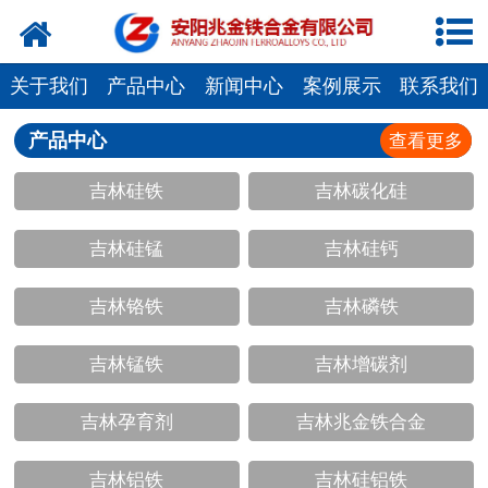
网站首页
公司概况
关于我们
产品中心
新闻中心
案例展示
联系我们
新闻中心
产品中心
查看更多
吉林硅铁
吉林碳化硅
产品中心
吉林硅锰
吉林硅钙
厂容厂貌
视频中心
吉林铬铁
吉林磷铁
联系我们
吉林锰铁
吉林增碳剂
吉林孕育剂
吉林兆金铁合金
吉林铝铁
吉林硅铝铁